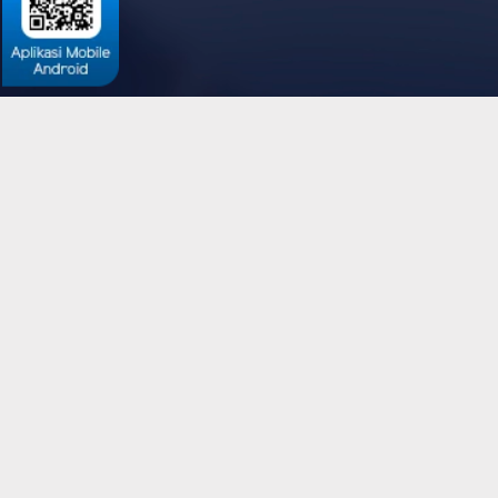
Jadwal bank
Kalkula
VISABET88 AGEN SLO
VISABET88 SLOTS | VISABET88 ESPORT | V
VISABET88 TANGKAS | VISABET88 TOGEL | VI
REFERRAL |
Agen Taruhan Online
&
Situs Judi
indonesia. Dengan hanya mempunyai 1 Usernam
mulai dari Slot, live casino, game tangkas, idnl