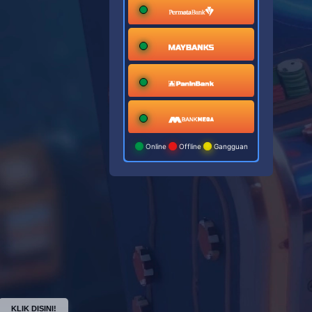
Online
Offline
Gangguan
KLIK DISINI!