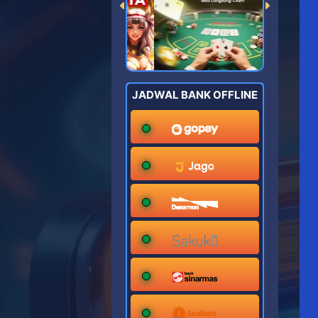
JADWAL BANK OFFLINE