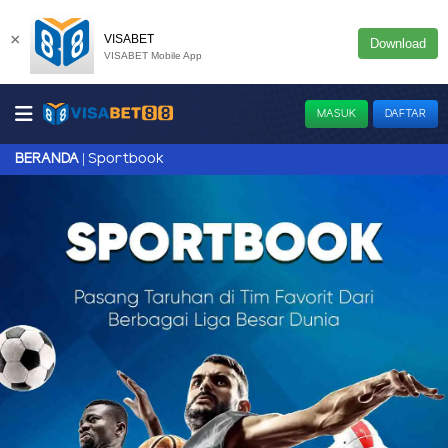
×
VISABET
Download
VISABET Mobile App
MASUK
DAFTAR
Sportbook
BERANDA