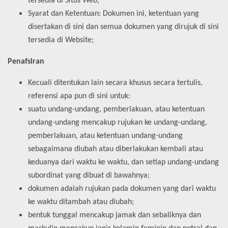
tersedia di Situs Web;
Syarat dan Ketentuan: Dokumen ini, ketentuan yang
disertakan di sini dan semua dokumen yang dirujuk di sini
tersedia di Website;
Penafsiran
Kecuali ditentukan lain secara khusus secara tertulis,
referensi apa pun di sini untuk:
suatu undang-undang, pemberlakuan, atau ketentuan
undang-undang mencakup rujukan ke undang-undang,
pemberlakuan, atau ketentuan undang-undang
sebagaimana diubah atau diberlakukan kembali atau
keduanya dari waktu ke waktu, dan setiap undang-undang
subordinat yang dibuat di bawahnya;
dokumen adalah rujukan pada dokumen yang dari waktu
ke waktu ditambah atau diubah;
bentuk tunggal mencakup jamak dan sebaliknya dan