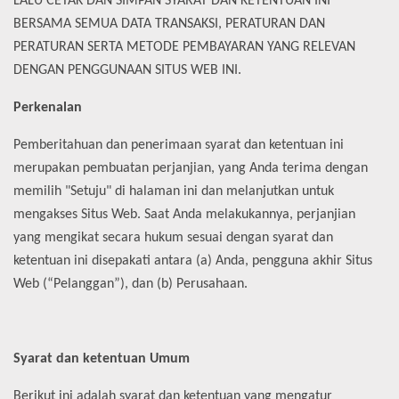
LALU CETAK DAN SIMPAN SYARAT DAN KETENTUAN INI
BERSAMA SEMUA DATA TRANSAKSI, PERATURAN DAN
PERATURAN SERTA METODE PEMBAYARAN YANG RELEVAN
DENGAN PENGGUNAAN SITUS WEB INI.
Perkenalan
Pemberitahuan dan penerimaan syarat dan ketentuan ini
merupakan pembuatan perjanjian, yang Anda terima dengan
memilih "Setuju" di halaman ini dan melanjutkan untuk
mengakses Situs Web. Saat Anda melakukannya, perjanjian
yang mengikat secara hukum sesuai dengan syarat dan
ketentuan ini disepakati antara (a) Anda, pengguna akhir Situs
Web (“Pelanggan”), dan (b) Perusahaan.
Syarat dan ketentuan Umum
Berikut ini adalah syarat dan ketentuan yang mengatur