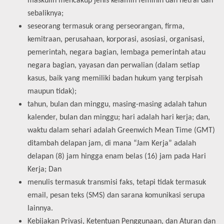
maskulin mencakup jenis kelamin feminin dan netral dan
sebaliknya;
seseorang termasuk orang perseorangan, firma,
kemitraan, perusahaan, korporasi, asosiasi, organisasi,
pemerintah, negara bagian, lembaga pemerintah atau
negara bagian, yayasan dan perwalian (dalam setiap
kasus, baik yang memiliki badan hukum yang terpisah
maupun tidak);
tahun, bulan dan minggu, masing-masing adalah tahun
kalender, bulan dan minggu; hari adalah hari kerja; dan,
waktu dalam sehari adalah Greenwich Mean Time (GMT)
ditambah delapan jam, di mana “Jam Kerja” adalah
delapan (8) jam hingga enam belas (16) jam pada Hari
Kerja; Dan
menulis termasuk transmisi faks, tetapi tidak termasuk
email, pesan teks (SMS) dan sarana komunikasi serupa
lainnya.
Kebijakan Privasi, Ketentuan Penggunaan, dan Aturan dan