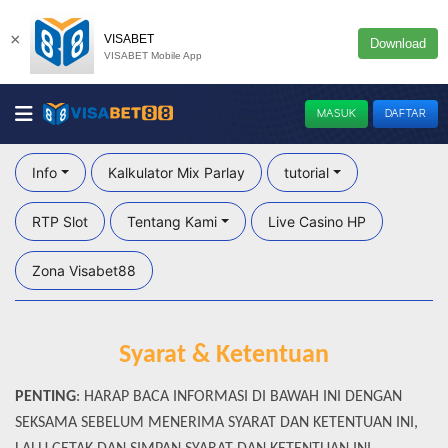
×
VISABET
Download
VISABET Mobile App
MASUK
DAFTAR
Info
Kalkulator Mix Parlay
tutorial
RTP Slot
Tentang Kami
Live Casino HP
Zona Visabet88
Syarat & Ketentuan
PENTING
: HARAP BACA INFORMASI DI BAWAH INI DENGAN
SEKSAMA SEBELUM MENERIMA SYARAT DAN KETENTUAN INI,